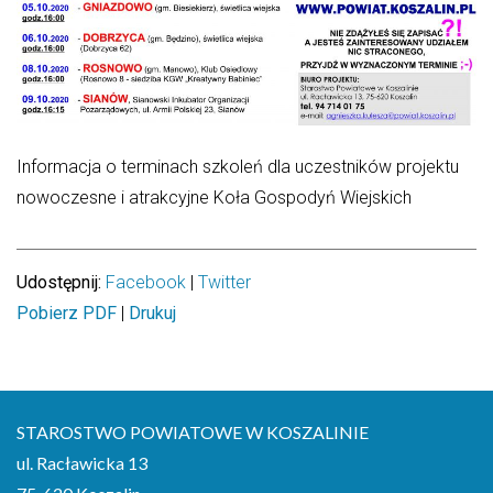
31
NADCHODZĄCE WYDARZENIA
XIII Komorowska Biesiada Historyczna
Informacja o terminach szkoleń dla uczestników projektu
08.08.2026
nowoczesne i atrakcyjne Koła Gospodyń Wiejskich
Dożynki Gminne w Biesiekierzu
05.09.2026
Udostępnij:
Facebook
|
Twitter
Dożynki Powiatowe w Niedalinie
|
Pobierz PDF
Drukuj
12.09.2026
STAROSTWO POWIATOWE W KOSZALINIE
ul. Racławicka 13