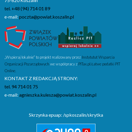
75-620 Koszalin
tel. +48 (94) 714 01 89
e-mail:
poczta@powiat.koszalin.pl
„Wspieraj lokalnie” to projekt realizowany przez
Instytutut Wsparcia
Organizacji Pozarządowych
we współpracy z
PITax.pl.Łatwe podatki PIT
Online.
KONTAKT Z REDAKCJĄ STRONY:
tel. 94 714 01 75
e-mail:
agnieszka.kulesza@powiat.koszalin.pl
Skrzynka epuap: /spkoszalin/skrytka