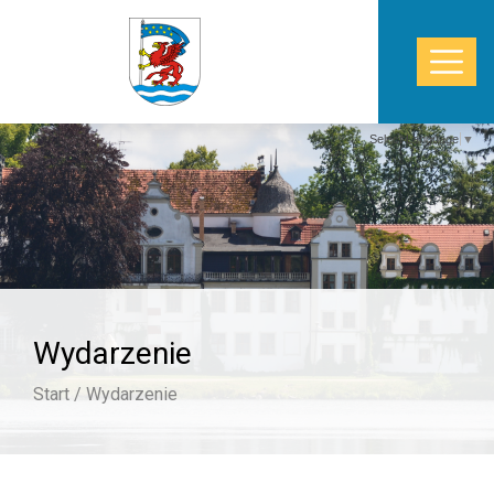
Select Language
▼
START
WŁADZE
POWIAT
Wydarzenie
STAROSTWO
Start /
Wydarzenie
ZDROWIE
TURYSTYKA