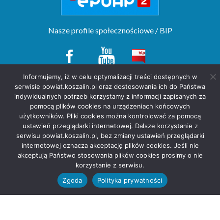
Nasze profile społecznościowe / BIP
Informujemy, iż w celu optymalizacji treści dostępnych w
serwisie powiat.koszalin.pl oraz dostosowania ich do Państwa
Copyright(c) by Starostwo Powiatowe w Koszalinie. All rights reserved.
indywidualnych potrzeb korzystamy z informacji zapisanych za
projekt strony
POZitive.pl
pomocą plików cookies na urządzeniach końcowych
użytkowników. Pliki cookies można kontrolować za pomocą
Deklaracja dostępności
ustawień przeglądarki internetowej. Dalsze korzystanie z
Polityka prywatności
serwisu powiat.koszalin.pl, bez zmiany ustawień przeglądarki
internetowej oznacza akceptację plików cookies. Jeśli nie
akceptują Państwo stosowania plików cookies prosimy o nie
korzystanie z serwisu.
Zgoda
Polityka prywatności