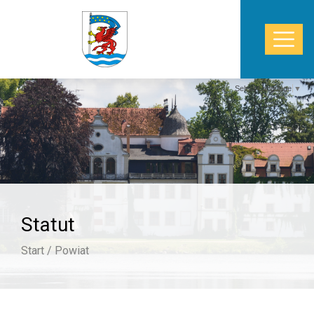
Select Language
▼
START
WŁADZE
POWIAT
Statut
STAROSTWO
Start /
Powiat
ZDROWIE
TURYSTYKA