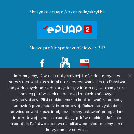
Skrzynka epuap: /spkoszalin/skrytka
Nasze profile społecznościowe / BIP
Informujemy, iż w celu optymalizacji treści dostępnych w
serwisie powiat.koszalin.pl oraz dostosowania ich do Państwa
Copyright(c) by Starostwo Powiatowe w Koszalinie. All rights reserved.
indywidualnych potrzeb korzystamy z informacji zapisanych za
projekt strony
POZitive.pl
pomocą plików cookies na urządzeniach końcowych
użytkowników. Pliki cookies można kontrolować za pomocą
Deklaracja dostępności
ustawień przeglądarki internetowej. Dalsze korzystanie z
Polityka prywatności
serwisu powiat.koszalin.pl, bez zmiany ustawień przeglądarki
internetowej oznacza akceptację plików cookies. Jeśli nie
akceptują Państwo stosowania plików cookies prosimy o nie
korzystanie z serwisu.