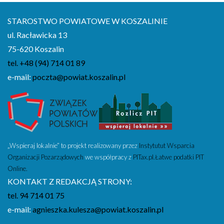
STAROSTWO POWIATOWE W KOSZALINIE
ul. Racławicka 13
75-620 Koszalin
tel. +48 (94) 714 01 89
e-mail:
poczta@powiat.koszalin.pl
„Wspieraj lokalnie” to projekt realizowany przez
Instytutut Wsparcia
Organizacji Pozarządowych
we współpracy z
PITax.pl.Łatwe podatki PIT
Online.
KONTAKT Z REDAKCJĄ STRONY:
tel. 94 714 01 75
e-mail:
agnieszka.kulesza@powiat.koszalin.pl