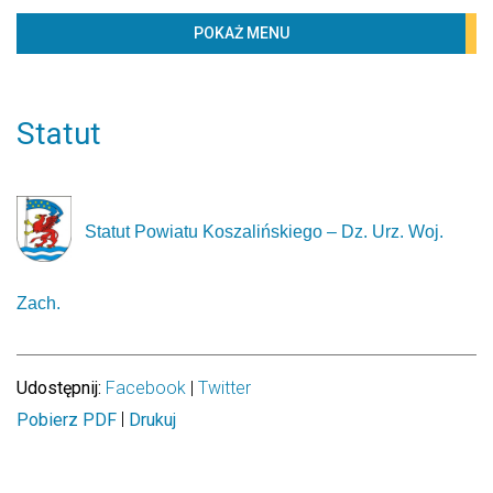
BIBLIOTECZKA
POKAŻ MENU
PROJEKTY
KONTAKT
Statut
Menu
Statut
Jednostki organizacyjne
Statut Powiatu Koszalińskiego – Dz. Urz. Woj.
Raporty, Strategie i Programy
Medal pamiątkowy „Za zasługi dla Powiatu
Zach.
Koszalińskiego”
Partnerstwo Krajowe
Udostępnij:
Facebook
|
Twitter
Partnerstwo Zagraniczne
|
Pobierz PDF
Drukuj
ZNAK i HERB POWIATU KOSZALIŃSKIEGO