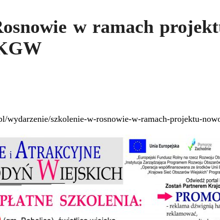
Rosnowie w ramach projek
e KGW
n.pl/wydarzenie/szkolenie-w-rosnowie-w-ramach-projektu-now