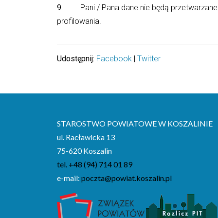
9.
Pani / Pana dane nie będą przetwarzane 
profilowania.
Udostępnij:
Facebook
|
Twitter
STAROSTWO POWIATOWE W KOSZALINIE
ul. Racławicka 13
75-620 Koszalin
tel. +48 (94) 714 01 89
e-mail:
poczta@powiat.koszalin.pl