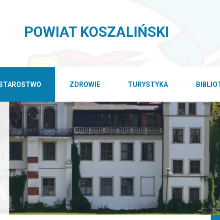
POWIAT KOSZALIŃSKI
STAROSTWO
ZDROWIE
TURYSTYKA
BIBLI