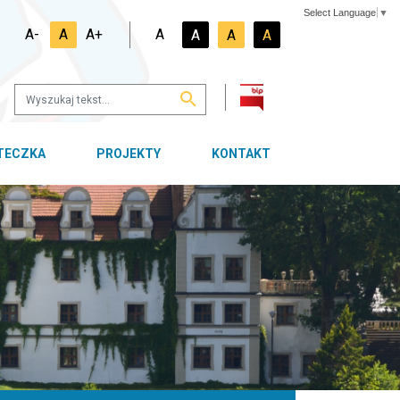
Select Language
▼
A-
A
A+
A
A
A
A
OTECZKA
PROJEKTY
KONTAKT