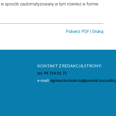
w sposób zautomatyzowany w tym również w formie
|
Pobierz PDF
Drukuj
KONTAKT Z REDAKCJĄ STRONY:
tel. 94 714 01 75
e-mail:
agnieszka.kulesza@powiat.koszalin.