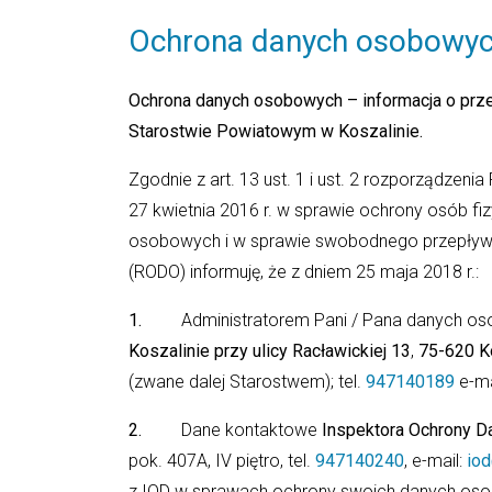
Ochrona danych osobowy
Ochrona danych osobowych – informacja o prz
Starostwie Powiatowym w Koszalinie.
Zgodnie z art. 13 ust. 1 i ust. 2 rozporządzeni
27 kwietnia 2016 r. w sprawie ochrony osób f
osobowych i w sprawie swobodnego przepływu
(RODO) informuję, że z dniem 25 maja 2018 r.:
1.
Administratorem Pani / Pana danych os
Koszalinie przy ulicy Racławickiej 13
,
75-620 K
(zwane dalej Starostwem); tel.
947140189
e-ma
2.
Dane kontaktowe
Inspektora Ochrony D
pok. 407A, IV piętro, tel.
947140240
, e-mail:
io
z IOD w sprawach ochrony swoich danych osobow