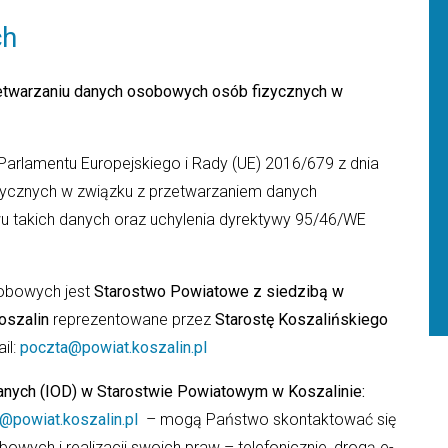
ch
etwarzaniu danych osobowych osób fizycznych w
a Parlamentu Europejskiego i Rady (UE) 2016/679 z dnia
izycznych w związku z przetwarzaniem danych
 takich danych oraz uchylenia dyrektywy 95/46/WE
obowych jest
Starostwo Powiatowe z siedzibą w
oszalin
reprezentowane przez
Starostę Koszalińskiego
il:
poczta@powiat.koszalin.pl
anych (IOD) w Starostwie Powiatowym w Koszalinie:
d@powiat.koszalin.pl
– mogą Państwo skontaktować się
ych i realizacji swoich praw – telefonicznie, drogą e-