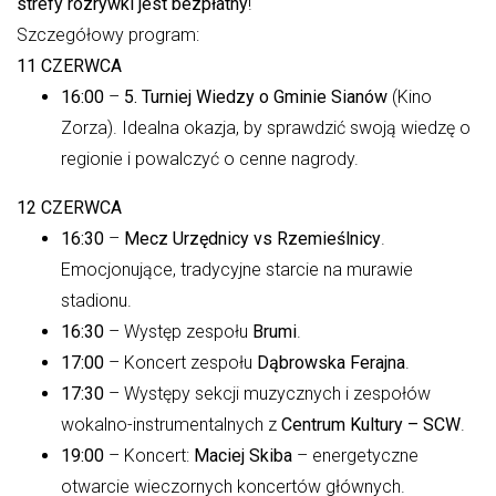
strefy rozrywki jest bezpłatny
!
31
Szczegółowy program:
11 CZERWCA
16:00
–
5. Turniej Wiedzy o Gminie Sianów
NADCHODZĄCE WYDARZENIA
(Kino
Zorza). Idealna okazja, by sprawdzić swoją wiedzę o
XIII Komorowska Biesiada Historyczna
regionie i powalczyć o cenne nagrody.
08.08.2026
12 CZERWCA
Dożynki Gminne w Biesiekierzu
16:30
–
Mecz Urzędnicy vs Rzemieślnicy
.
05.09.2026
Emocjonujące, tradycyjne starcie na murawie
Dożynki Powiatowe w Niedalinie
stadionu.
12.09.2026
16:30
– Występ zespołu
Brumi
.
17:00
– Koncert zespołu
Dąbrowska Ferajna
.
17:30
– Występy sekcji muzycznych i zespołów
wokalno-instrumentalnych z
Centrum Kultury – SCW
.
19:00
– Koncert:
Maciej Skiba
– energetyczne
otwarcie wieczornych koncertów głównych.