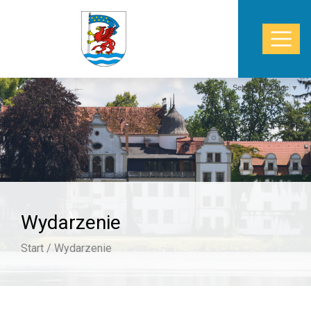
Select Language
▼
START
WŁADZE
POWIAT
Wydarzenie
STAROSTWO
Start /
Wydarzenie
ZDROWIE
TURYSTYKA