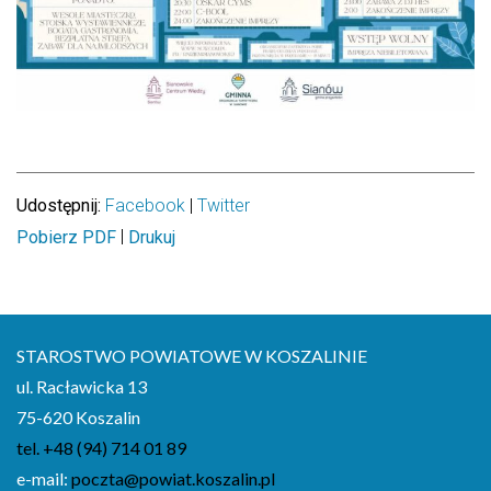
Udostępnij:
Facebook
|
Twitter
|
Pobierz PDF
Drukuj
STAROSTWO POWIATOWE W KOSZALINIE
ul. Racławicka 13
75-620 Koszalin
tel. +48 (94) 714 01 89
e-mail:
poczta@powiat.koszalin.pl