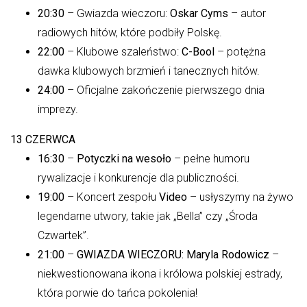
20:30
– Gwiazda wieczoru:
Oskar Cyms
– autor
radiowych hitów, które podbiły Polskę.
22:00
– Klubowe szaleństwo:
C-Bool
– potężna
dawka klubowych brzmień i tanecznych hitów.
24:00
– Oficjalne zakończenie pierwszego dnia
imprezy.
13 CZERWCA
16:30
–
Potyczki na wesoło
– pełne humoru
rywalizacje i konkurencje dla publiczności.
19:00
– Koncert zespołu
Video
– usłyszymy na żywo
legendarne utwory, takie jak „Bella” czy „Środa
Czwartek”.
21:00
–
GWIAZDA WIECZORU: Maryla Rodowicz
–
niekwestionowana ikona i królowa polskiej estrady,
która porwie do tańca pokolenia!