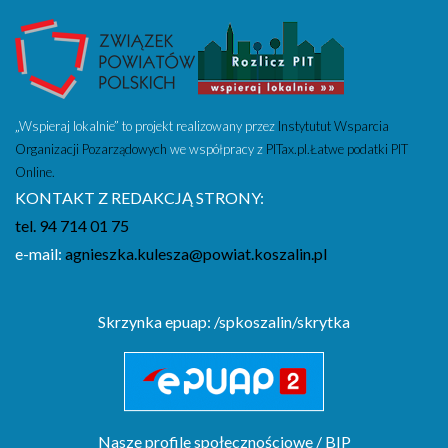
„Wspieraj lokalnie” to projekt realizowany przez
Instytutut Wsparcia
Organizacji Pozarządowych
we współpracy z
PITax.pl.Łatwe podatki PIT
Online.
KONTAKT Z REDAKCJĄ STRONY:
tel. 94 714 01 75
e-mail:
agnieszka.kulesza@powiat.koszalin.pl
Skrzynka epuap: /spkoszalin/skrytka
Nasze profile społecznościowe / BIP