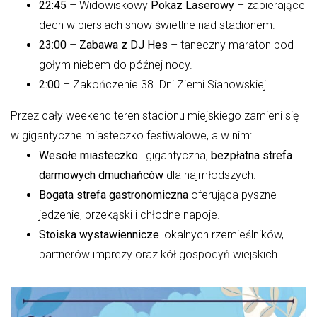
22:45
– Widowiskowy
Pokaz Laserowy
– zapierające
dech w piersiach show świetlne nad stadionem.
23:00
–
Zabawa z DJ Hes
– taneczny maraton pod
gołym niebem do późnej nocy.
2:00
– Zakończenie 38. Dni Ziemi Sianowskiej.
Przez cały weekend teren stadionu miejskiego zamieni się
w gigantyczne miasteczko festiwalowe, a w nim:
Wesołe miasteczko
i gigantyczna,
bezpłatna strefa
darmowych dmuchańców
dla najmłodszych.
Bogata strefa gastronomiczna
oferująca pyszne
jedzenie, przekąski i chłodne napoje.
Stoiska wystawiennicze
lokalnych rzemieślników,
partnerów imprezy oraz kół gospodyń wiejskich.