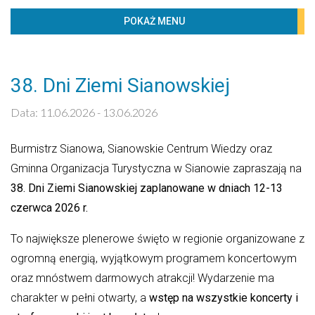
BIBLIOTECZKA
POKAŻ MENU
PROJEKTY
KONTAKT
38. Dni Ziemi Sianowskiej
Kaledarz wydarzeń
Data: 11.06.2026 - 13.06.2026
Sierpień 2026
Burmistrz Sianowa,
Sianowskie Centrum Wiedzy
oraz
PN
WT
ŚR
CZW
PT
SO
ND
Gminna Organizacja Turystyczna w Sianowie zapraszają na
1
2
38. Dni Ziemi Sianowskiej zaplanowane w dniach 12-13
czerwca 2026 r.
3
4
5
6
7
8
9
10
11
12
13
14
15
16
To największe plenerowe święto w regionie organizowane z
ogromną energią, wyjątkowym programem koncertowym
17
18
19
20
21
22
23
oraz mnóstwem darmowych atrakcji! Wydarzenie ma
24
25
26
27
28
29
30
charakter w pełni otwarty, a
wstęp na wszystkie koncerty i