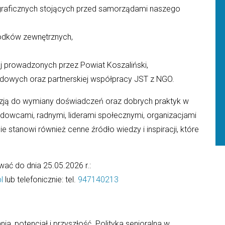
graficznych stojących przed samorządami naszego
rodków zewnętrznych,
ej prowadzonych przez Powiat Koszaliński,
ządowych oraz partnerskiej współpracy JST z NGO.
azją do wymiany doświadczeń oraz dobrych praktyk w
ądowcami, radnymi, liderami społecznymi, organizacjami
stanowi również cenne źródło wiedzy i inspiracji, które
wać do dnia 25.05.2026 r.:
l
lub telefonicznie: tel.
947140213
a, potencjał i przyszłość. Polityka senioralna w