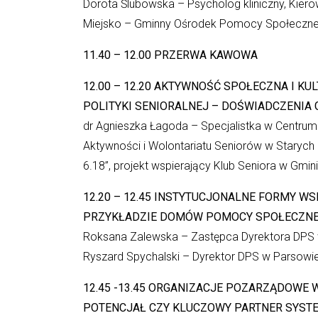
Dorota Ślubowska – Psycholog kliniczny, Kierow
Miejsko – Gminny Ośrodek Pomocy Społeczne
11.40 – 12.00
PRZERWA KAWOWA
12.00 – 12.20 AKTYWNOŚĆ SPOŁECZNA I K
POLITYKI SENIORALNEJ – DOŚWIADCZENIA 
dr Agnieszka Łagoda – Specjalistka w Centrum
Aktywności i Wolontariatu Seniorów w Starych B
6.18”, projekt wspierający Klub Seniora w Gmin
12.20 – 12.45
INSTYTUCJONALNE FORMY WSP
PRZYKŁADZIE DOMÓW POMOCY SPOŁECZNEJ
Roksana Zalewska – Zastępca Dyrektora DPS 
Ryszard Spychalski – Dyrektor DPS w Parsowi
12.45 -13.45
ORGANIZACJE POZARZĄDOWE W
POTENCJAŁ CZY KLUCZOWY PARTNER SYST