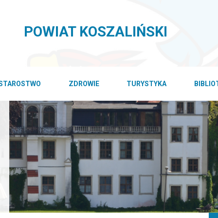
POWIAT KOSZALIŃSKI
STAROSTWO
ZDROWIE
TURYSTYKA
BIBLI