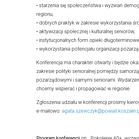
• starzenia się społeczeństwa i wyzwań demo
regionu,
• dobrych praktyk w zakresie wykorzystania ś
• aktywizacji społecznej i kulturalnej seniorów,
• instytucjonalnych form opieki długoterminow
• wykorzystania potencjału organizacji pozar
Konferencja ma charakter otwarty i będzie ok
zakresie polityki senioralnej pomiędzy samorz
pozarządowymi i samymi seniorami. Wydarzenie 
chcemy wspierać i propagować w regionie.
Zgłoszenia udziału w konferencji prosimy kiero
e-mailowo:
agata.szewczyk@powiat.koszalin.p
Program konferencji
pn. „Pokolenie 60+ wyzwani