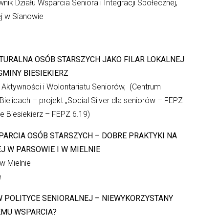
nik Działu Wsparcia Seniora i Integracji Społecznej,
j w Sianowie
ULTURALNA OSÓB STARSZYCH JAKO FILAR LOKALNEJ
GMINY BIESIEKIERZ
 Aktywności i Wolontariatu Seniorów, (Centrum
ielicach – projekt „Social Silver dla seniorów – FEPZ
ie Biesiekierz – FEPZ 6.19)
ARCIA OSÓB STARSZYCH – DOBRE PRAKTYKI NA
 W PARSOWIE I W MIELNIE
w Mielnie
e
 POLITYCE SENIORALNEJ – NIEWYKORZYSTANY
EMU WSPARCIA?