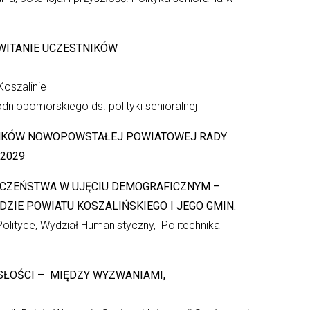
WITANIE UCZESTNIKÓW
oszalinie
iopomorskiego ds. polityki senioralnej
ŁONKÓW NOWOPOWSTAŁEJ POWIATOWEJ RADY
-2029
ECZEŃSTWA W UJĘCIU DEMOGRAFICZNYM –
IE POWIATU KOSZALIŃSKIEGO I JEGO GMIN.
olityce, Wydział Humanistyczny, Politechnika
ŁOŚCI – MIĘDZY WYZWANIAMI,