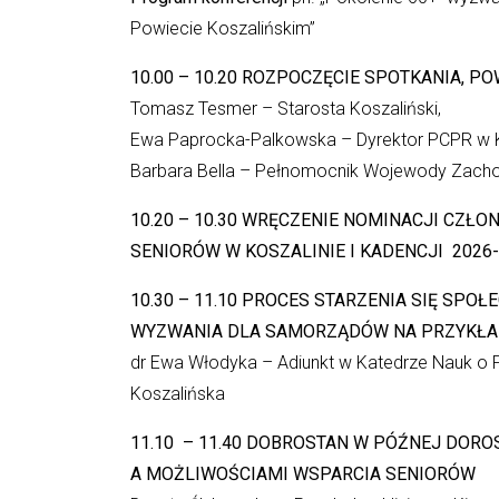
Powiecie Koszalińskim”
10.00 – 10.20
ROZPOCZĘCIE SPOTKANIA, PO
Tomasz Tesmer – Starosta Koszaliński,
Ewa Paprocka-Palkowska – Dyrektor PCPR w K
Barbara Bella – Pełnomocnik Wojewody Zachodn
10.20 – 10.30 WRĘCZENIE NOMINACJI CZ
SENIORÓW W KOSZALINIE I KADENCJI 2026
10.30 – 11.10
PROCES STARZENIA SIĘ SPOŁ
WYZWANIA DLA SAMORZĄDÓW NA PRZYKŁADZ
dr Ewa Włodyka – Adiunkt w Katedrze Nauk o P
Koszalińska
11.10 – 11.40
DOBROSTAN W PÓŹNEJ DOROS
A MOŻLIWOŚCIAMI WSPARCIA SENIORÓW