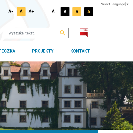
Select Language
▼
A-
A
A+
A
A
A
A
OTECZKA
PROJEKTY
KONTAKT