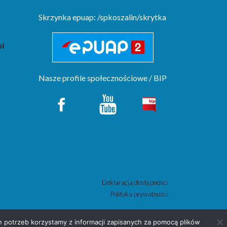
Skrzynka epuap: /spkoszalin/skrytka
pl
Nasze profile społecznościowe / BIP
Deklaracja dostępności
Polityka prywatności
ch potrzeb korzystamy z informacji zapisanych za pomocą plików