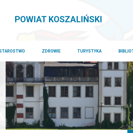
POWIAT KOSZALIŃSKI
STAROSTWO
ZDROWIE
TURYSTYKA
BIBLI