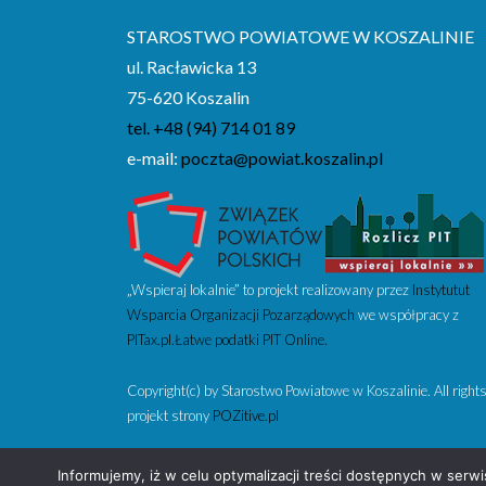
STAROSTWO POWIATOWE W KOSZALINIE
ul. Racławicka 13
75-620 Koszalin
tel. +48 (94) 714 01 89
e-mail:
poczta@powiat.koszalin.pl
„Wspieraj lokalnie” to projekt realizowany przez
Instytutut
Wsparcia Organizacji Pozarządowych
we współpracy z
PITax.pl.Łatwe podatki PIT Online.
Copyright(c) by Starostwo Powiatowe w Koszalinie. All rights
projekt strony
POZitive.pl
Informujemy, iż w celu optymalizacji treści dostępnych w serw