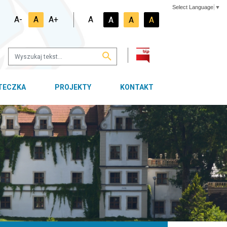
Select Language
▼
A-
A
A+
A
A
A
A
OTECZKA
PROJEKTY
KONTAKT