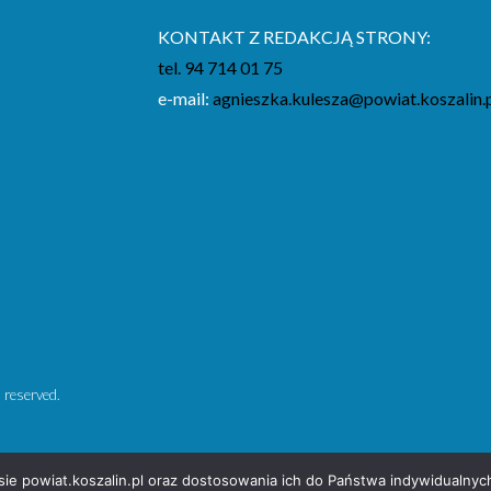
KONTAKT Z REDAKCJĄ STRONY:
tel. 94 714 01 75
e-mail:
agnieszka.kulesza@powiat.koszalin.
 reserved.
isie powiat.koszalin.pl oraz dostosowania ich do Państwa indywidualny