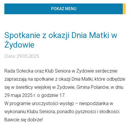
BIBLIOTECZKA
POKAŻ MENU
PROJEKTY
KONTAKT
Spotkanie z okazji Dnia Matki w
Kaledarz wydarzeń
Żydowie
Sierpień 2026
Data: 29.05.2025
PN
WT
ŚR
CZW
PT
SO
ND
Rada Sołecka oraz Klub Seniora w Żydowie serdecznie
1
2
zapraszają na spotkanie z okazji Dnia Matki, które odbędzie
3
4
5
6
7
8
9
się w świetlicy wiejskiej w Żydowie, Gmina Polanów, w dniu
29 maja 2025 r. o godzinie 17.
10
11
12
13
14
15
16
W programie uroczystości występ – niespodzianka w
17
18
19
20
21
22
23
wykonaniu Klubu Seniora, ponadto pyszności i słodkości.
Bawcie się dobrze!
24
25
26
27
28
29
30