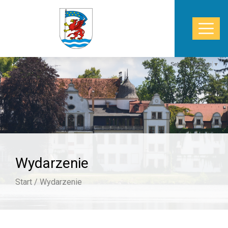
Select Language
▼
START
WŁADZE
POWIAT
Wydarzenie
STAROSTWO
Start /
Wydarzenie
ZDROWIE
TURYSTYKA