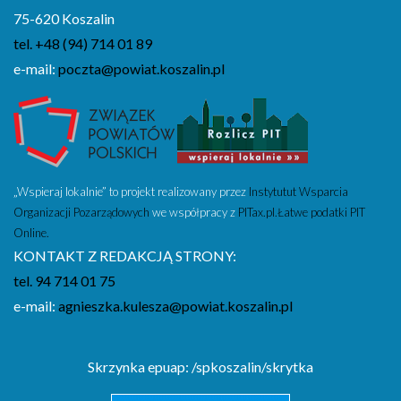
75-620 Koszalin
tel. +48 (94) 714 01 89
e-mail:
poczta@powiat.koszalin.pl
„Wspieraj lokalnie” to projekt realizowany przez
Instytutut Wsparcia
Organizacji Pozarządowych
we współpracy z
PITax.pl.Łatwe podatki PIT
Online.
KONTAKT Z REDAKCJĄ STRONY:
tel. 94 714 01 75
e-mail:
agnieszka.kulesza@powiat.koszalin.pl
Skrzynka epuap: /spkoszalin/skrytka