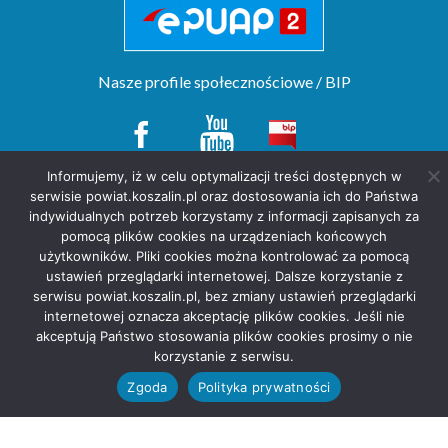
Nasze profile społecznościowe / BIP
Informujemy, iż w celu optymalizacji treści dostępnych w
serwisie powiat.koszalin.pl oraz dostosowania ich do Państwa
Copyright(c) by Starostwo Powiatowe w Koszalinie. All rights reserved.
indywidualnych potrzeb korzystamy z informacji zapisanych za
projekt strony
POZitive.pl
pomocą plików cookies na urządzeniach końcowych
użytkowników. Pliki cookies można kontrolować za pomocą
Deklaracja dostępności
ustawień przeglądarki internetowej. Dalsze korzystanie z
Polityka prywatności
serwisu powiat.koszalin.pl, bez zmiany ustawień przeglądarki
internetowej oznacza akceptację plików cookies. Jeśli nie
akceptują Państwo stosowania plików cookies prosimy o nie
korzystanie z serwisu.
Zgoda
Polityka prywatności