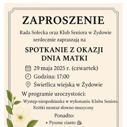
31
NADCHODZĄCE WYDARZENIA
XIII Komorowska Biesiada Historyczna
08.08.2026
Dożynki Gminne w Biesiekierzu
05.09.2026
Dożynki Powiatowe w Niedalinie
12.09.2026