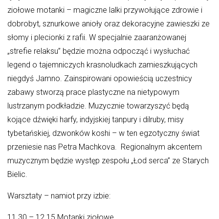
31
ziołowe motanki – magiczne lalki przywołujące zdrowie i
dobrobyt, sznurkowe anioły oraz dekoracyjne zawieszki ze
słomy i plecionki z rafii. W specjalnie zaaranżowanej
NADCHODZĄCE WYDARZENIA
„strefie relaksu” będzie można odpocząć i wysłuchać
XIII Komorowska Biesiada Historyczna
legend o tajemniczych krasnoludkach zamieszkujących
08.08.2026
niegdyś Jamno. Zainspirowani opowieścią uczestnicy
zabawy stworzą prace plastyczne na nietypowym
Dożynki Gminne w Biesiekierzu
lustrzanym podkładzie. Muzycznie towarzyszyć będą
05.09.2026
kojące dźwięki harfy, indyjskiej tanpury i dilruby, misy
Dożynki Powiatowe w Niedalinie
tybetańskiej, dzwonków koshi – w ten egzotyczny świat
12.09.2026
przeniesie nas Petra Machkova. Regionalnym akcentem
muzycznym będzie występ zespołu „Łod serca” ze Starych
Bielic.
Warsztaty – namiot przy izbie:
11.30 – 12.15 Motanki ziołowe