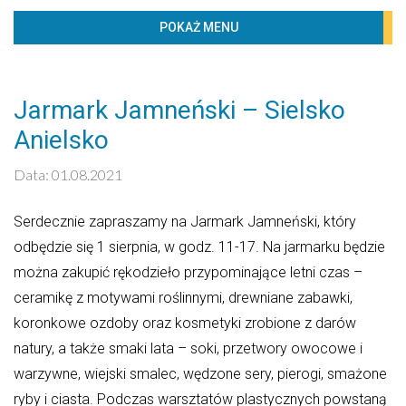
BIBLIOTECZKA
POKAŻ MENU
PROJEKTY
KONTAKT
Jarmark Jamneński – Sielsko
Kaledarz wydarzeń
Anielsko
Sierpień 2026
Data: 01.08.2021
PN
WT
ŚR
CZW
PT
SO
ND
Serdecznie zapraszamy na Jarmark Jamneński, który
1
2
odbędzie się 1 sierpnia, w godz. 11-17. Na jarmarku będzie
3
4
5
6
7
8
9
można zakupić rękodzieło przypominające letni czas –
ceramikę z motywami roślinnymi, drewniane zabawki,
10
11
12
13
14
15
16
koronkowe ozdoby oraz kosmetyki zrobione z darów
17
18
19
20
21
22
23
natury, a także smaki lata – soki, przetwory owocowe i
warzywne, wiejski smalec, wędzone sery, pierogi, smażone
24
25
26
27
28
29
30
ryby i ciasta. Podczas warsztatów plastycznych powstaną