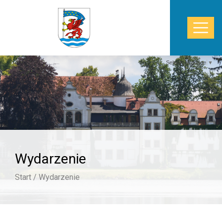
Select Language
▼
START
WŁADZE
POWIAT
Wydarzenie
STAROSTWO
Start /
Wydarzenie
ZDROWIE
TURYSTYKA