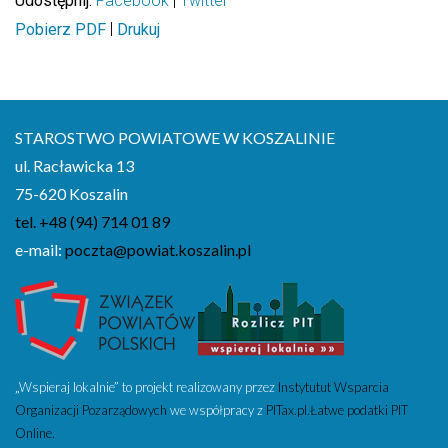
Udostępnij:
Facebook
|
Twitter
|
Pobierz PDF
Drukuj
STAROSTWO POWIATOWE W KOSZALINIE
ul. Racławicka 13
75-620 Koszalin
tel. +48 (94) 714 01 89
e-mail:
poczta@powiat.koszalin.pl
„Wspieraj lokalnie” to projekt realizowany przez
Instytutut Wsparcia
Organizacji Pozarządowych
we współpracy z
PITax.pl.Łatwe podatki PIT
Online.