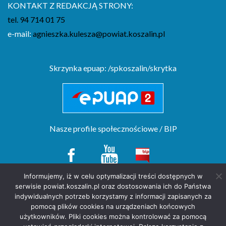
KONTAKT Z REDAKCJĄ STRONY:
tel. 94 714 01 75
e-mail:
agnieszka.kulesza@powiat.koszalin.pl
Skrzynka epuap: /spkoszalin/skrytka
Nasze profile społecznościowe / BIP
Informujemy, iż w celu optymalizacji treści dostępnych w
serwisie powiat.koszalin.pl oraz dostosowania ich do Państwa
Copyright(c) by Starostwo Powiatowe w Koszalinie. All rights reserved.
indywidualnych potrzeb korzystamy z informacji zapisanych za
projekt strony
POZitive.pl
pomocą plików cookies na urządzeniach końcowych
użytkowników. Pliki cookies można kontrolować za pomocą
Deklaracja dostępności