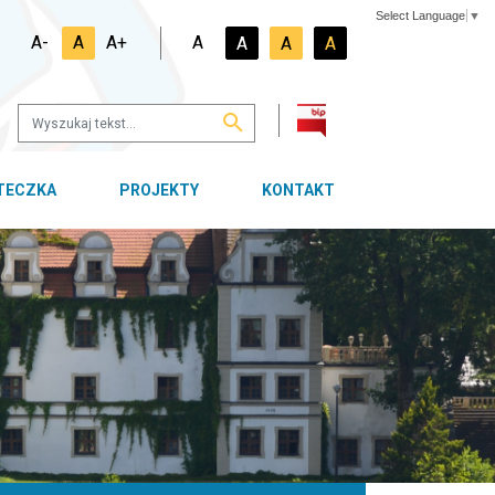
Select Language
▼
A-
A
A+
A
A
A
A
OTECZKA
PROJEKTY
KONTAKT