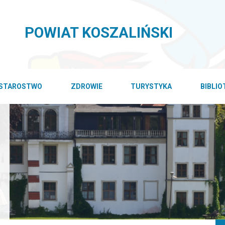
POWIAT KOSZALIŃSKI
STAROSTWO
ZDROWIE
TURYSTYKA
BIBLI