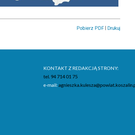
|
Pobierz PDF
Drukuj
KONTAKT Z REDAKCJĄ STRONY:
tel. 94 714 01 75
e-mail:
agnieszka.kulesza@powiat.koszalin.