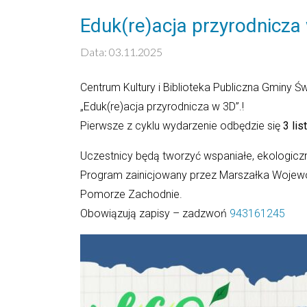
Eduk(re)acja przyrodnicza
Data: 03.11.2025
Centrum Kultury i Biblioteka Publiczna Gminy Ś
„Eduk(re)acja przyrodnicza w 3D”.!
Pierwsze z cyklu wydarzenie odbędzie się
3 li
Uczestnicy będą tworzyć wspaniałe, ekologiczn
Program zainicjowany przez Marszałka Woje
Pomorze Zachodnie.
Obowiązują zapisy – zadzwoń
943161245