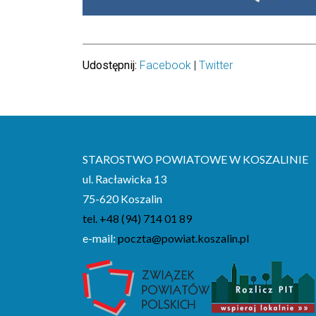
Udostępnij:
Facebook
|
Twitter
STAROSTWO POWIATOWE W KOSZALINIE
ul. Racławicka 13
75-620 Koszalin
tel. +48 (94) 714 01 89
e-mail:
poczta@powiat.koszalin.pl