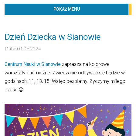
BIBLIOTECZKA
POKAŻ MENU
PROJEKTY
KONTAKT
Dzień Dziecka w Sianowie
Kaledarz wydarzeń
Data: 01.06.2024
Sierpień 2026
Centrum Nauki w Sianowie
zaprasza na kolorowe
PN
WT
ŚR
CZW
PT
SO
ND
warsztaty chemiczne. Zwiedzanie odbywać się będzie w
1
2
godzinach: 11, 13, 15. Wstęp bezpłatny. Życzymy miłego
czasu 😉
3
4
5
6
7
8
9
10
11
12
13
14
15
16
17
18
19
20
21
22
23
24
25
26
27
28
29
30