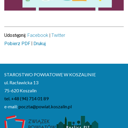
Udostępnij:
Facebook
|
Twitter
|
Pobierz PDF
Drukuj
STAROSTWO POWIATOWE W KOSZALINIE
ul. Racławicka 13
75-620 Koszalin
tel. +48 (94) 714 01 89
e-mail:
poczta@powiat.koszalin.pl