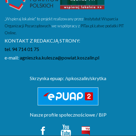
„Wspieraj lokalnie” to projekt realizowany przez
Instytutut Wsparcia
Organizacji Pozarządowych
we współpracy z
PITax.pl.Łatwe podatki PIT
Online.
KONTAKT Z REDAKCJĄ STRONY:
tel. 94 714 01 75
e-mail:
agnieszka.kulesza@powiat.koszalin.pl
Skrzynka epuap: /spkoszalin/skrytka
Nasze profile społecznościowe / BIP