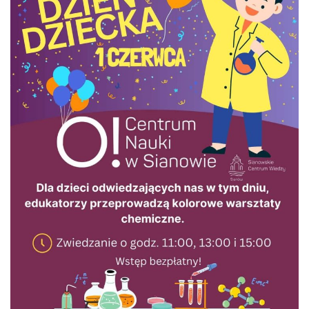
31
NADCHODZĄCE WYDARZENIA
XIII Komorowska Biesiada Historyczna
08.08.2026
Dożynki Gminne w Biesiekierzu
05.09.2026
Dożynki Powiatowe w Niedalinie
12.09.2026