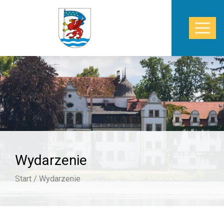
Select Language
▼
START
WŁADZE
POWIAT
Wydarzenie
STAROSTWO
Start /
Wydarzenie
ZDROWIE
TURYSTYKA