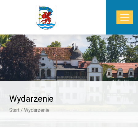
Select Language
▼
START
WŁADZE
POWIAT
Wydarzenie
STAROSTWO
Start /
Wydarzenie
ZDROWIE
TURYSTYKA