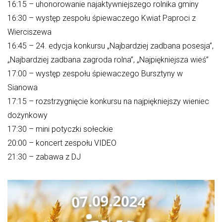
16:15 – uhonorowanie najaktywniejszego rolnika gminy
31
16:30 – występ zespołu śpiewaczego Kwiat Paproci z
Wierciszewa
NADCHODZĄCE WYDARZENIA
16:45 – 24. edycja konkursu „Najbardziej zadbana posesja”,
„Najbardziej zadbana zagroda rolna”, „Najpiękniejsza wieś”
Dożynki Gminne w Biesiekierzu
17:00 – występ zespołu śpiewaczego Bursztyny w
05.09.2026
Sianowa
Dożynki Powiatowe w Niedalinie
17:15 – rozstrzygnięcie konkursu na najpiękniejszy wieniec
12.09.2026
dożynkowy
17:30 – mini potyczki sołeckie
20:00 – koncert zespołu VIDEO
21:30 – zabawa z DJ