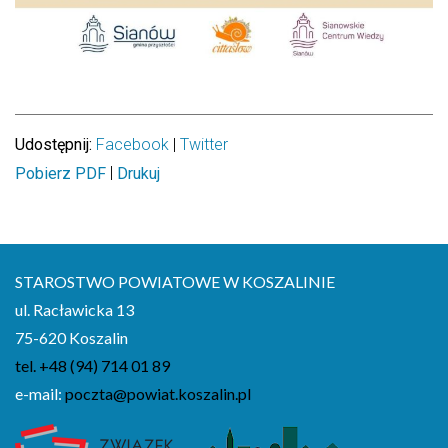
Udostępnij:
Facebook
|
Twitter
|
Pobierz PDF
Drukuj
STAROSTWO POWIATOWE W KOSZALINIE
ul. Racławicka 13
75-620 Koszalin
tel. +48 (94) 714 01 89
e-mail:
poczta@powiat.koszalin.pl