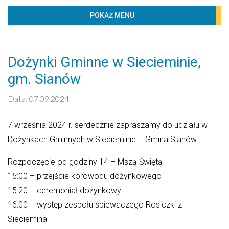
BIBLIOTECZKA
POKAŻ MENU
PROJEKTY
KONTAKT
Dożynki Gminne w Siecieminie,
Kaledarz wydarzeń
gm. Sianów
Sierpień 2026
Data: 07.09.2024
PN
WT
ŚR
CZW
PT
SO
ND
7 września 2024 r. serdecznie zapraszamy do udziału w
1
2
Dożynkach Gminnych w Siecieminie – Gmina Sianów.
3
4
5
6
7
8
9
Rozpoczęcie od godziny 14 – Mszą Świętą
10
11
12
13
14
15
16
15:00 – przejście korowodu dożynkowego
15:20 – ceremoniał dożynkowy
17
18
19
20
21
22
23
16:00 – występ zespołu śpiewaczego Rosiczki z
24
25
26
27
28
29
30
Sieciemina