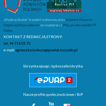
„Wspieraj lokalnie” to projekt realizowany przez
Instytutut Wsparcia
Organizacji Pozarządowych
we współpracy z
PITax.pl.Łatwe podatki PIT
Online.
KONTAKT Z REDAKCJĄ STRONY:
tel. 94 714 01 75
e-mail:
agnieszka.kulesza@powiat.koszalin.pl
Skrzynka epuap: /spkoszalin/skrytka
Nasze profile społecznościowe / BIP