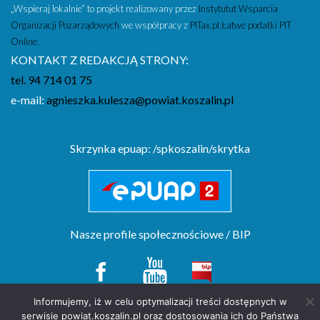
listopad 2025
„Wspieraj lokalnie” to projekt realizowany przez
Instytutut Wsparcia
Organizacji Pozarządowych
we współpracy z
PITax.pl.Łatwe podatki PIT
październik 2025
Online.
wrzesień 2025
KONTAKT Z REDAKCJĄ STRONY:
sierpień 2025
tel. 94 714 01 75
e-mail:
agnieszka.kulesza@powiat.koszalin.pl
Skrzynka epuap: /spkoszalin/skrytka
Nasze profile społecznościowe / BIP
Informujemy, iż w celu optymalizacji treści dostępnych w
serwisie powiat.koszalin.pl oraz dostosowania ich do Państwa
Copyright(c) by Starostwo Powiatowe w Koszalinie. All rights reserved.