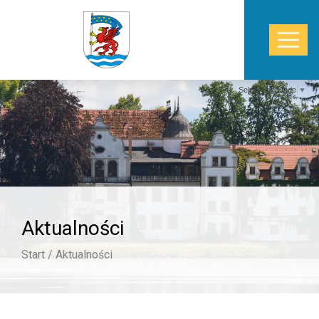
Select Language
▼
START
WŁADZE
POWIAT
Aktualności
STAROSTWO
Start /
Aktualności
ZDROWIE
TURYSTYKA