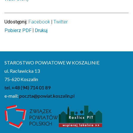
Wydział Komunikacji i Dróg
Zdrowie
Udostępnij:
Facebook
|
Twitter
|
Pobierz PDF
Drukuj
Według miesięcy
lipiec 2026
STAROSTWO POWIATOWE W KOSZALINIE
czerwiec 2026
ul. Racławicka 13
75-620 Koszalin
maj 2026
tel. +48 (94) 714 01 89
kwiecień 2026
e-mail:
poczta@powiat.koszalin.pl
marzec 2026
luty 2026
styczeń 2026
grudzień 2025