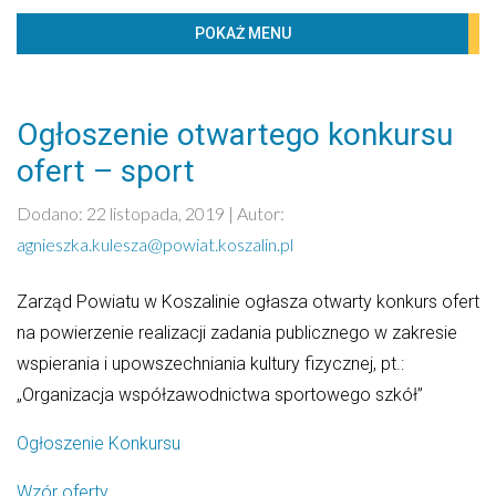
BIBLIOTECZKA
POKAŻ MENU
PROJEKTY
KONTAKT
Ogłoszenie otwartego konkursu
Według kategorii
ofert – sport
Imprezy
Dodano: 22 listopada, 2019 | Autor:
Komunikaty
agnieszka.kulesza@powiat.koszalin.pl
Konkursy
Zarząd Powiatu w Koszalinie ogłasza otwarty konkurs ofert
Ogólne
na powierzenie realizacji zadania publicznego w zakresie
Powiatowa Rada Seniorów w Koszalinie
wspierania i upowszechniania kultury fizycznej, pt.:
Powiatowe Centrum Pomocy Rodzinie
„Organizacja współzawodnictwa sportowego szkół”
Rada powiatu
Ogłoszenie Konkursu
Szkolenia
Transport publiczny
Wzór oferty