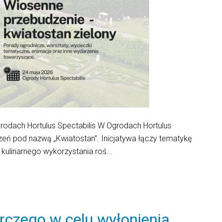
odach Hortulus Spectabilis W Ogrodach Hortulus
zeń pod nazwą „Kwiatostan”. Inicjatywa łączy tematykę
 kulinarnego wykorzystania roś...
rczego w celu wyłonienia