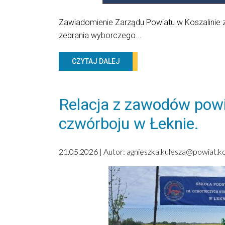
Zawiadomienie Zarządu Powiatu w Koszalinie z
zebrania wyborczego...
CZYTAJ DALEJ
Relacja z zawodów powi
czwórboju w Łeknie.
21.05.2026 | Autor:
agnieszka.kulesza@powiat.kos