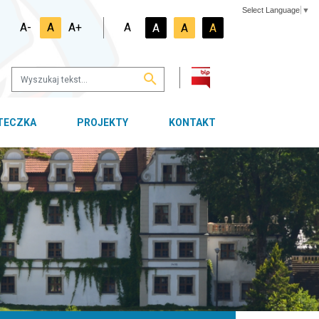
Select Language
▼
A-
A
A+
A
A
A
A
OTECZKA
PROJEKTY
KONTAKT