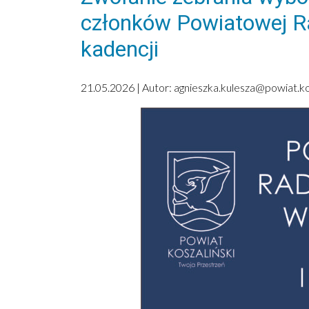
członków Powiatowej Ra
kadencji
21.05.2026 | Autor:
agnieszka.kulesza@powiat.kos