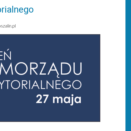
rialnego
zalin.pl