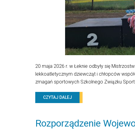
20 maja 2026 r. w Łeknie odbyły się Mistrzost
lekkoatletycznym dziewcząt i chłopców współ
zmagań sportowych Szkolnego Związku Sporto
CZYTAJ DALEJ
Rozporządzenie Wojew