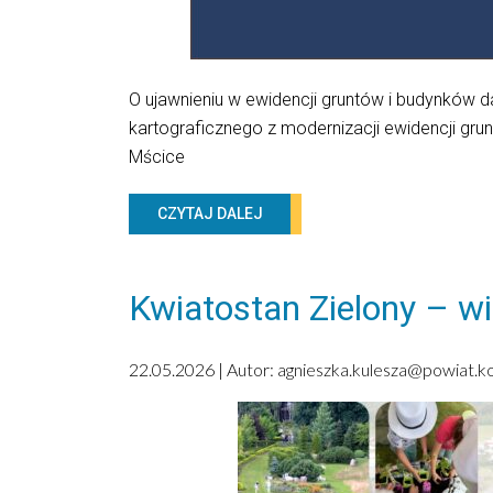
O ujawnieniu w ewidencji gruntów i budynków 
kartograficznego z modernizacji ewidencji gru
Mścice
CZYTAJ DALEJ
Kwiatostan Zielony – w
22.05.2026 | Autor:
agnieszka.kulesza@powiat.kos