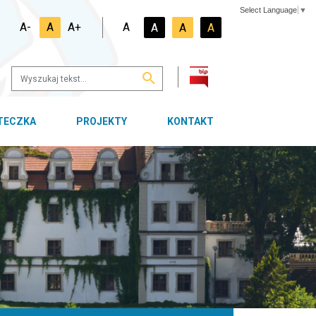
Select Language
▼
A-
A
A+
A
A
A
A
OTECZKA
PROJEKTY
KONTAKT