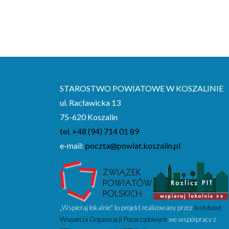
STAROSTWO POWIATOWE W KOSZALINIE
ul. Racławicka 13
75-620 Koszalin
tel. +48 (94) 714 01 89
e-mail:
poczta@powiat.koszalin.pl
„Wspieraj lokalnie” to projekt realizowany przez
Instytutut
Wsparcia Organizacji Pozarządowych
we współpracy z