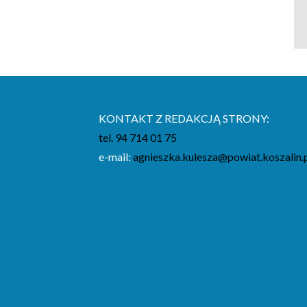
KONTAKT Z REDAKCJĄ STRONY:
tel. 94 714 01 75
e-mail:
agnieszka.kulesza@powiat.koszalin.