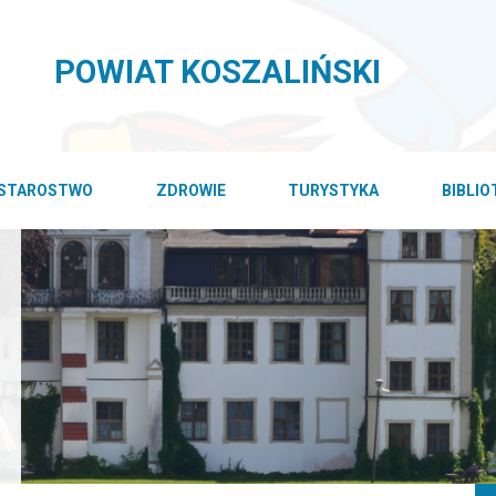
POWIAT KOSZALIŃSKI
STAROSTWO
ZDROWIE
TURYSTYKA
BIBLI