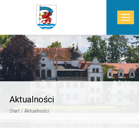
Select Language
▼
START
WŁADZE
POWIAT
Aktualności
STAROSTWO
Start /
Aktualności
ZDROWIE
TURYSTYKA