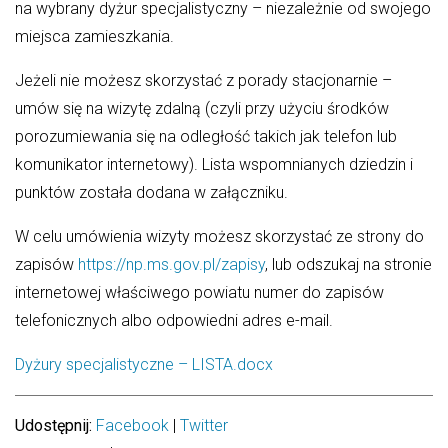
na wybrany dyżur specjalistyczny – niezależnie od swojego
Wydział Komunikacji i Dróg
miejsca zamieszkania.
Zdrowie
Jeżeli nie możesz skorzystać z porady stacjonarnie –
umów się na wizytę zdalną (czyli przy użyciu środków
porozumiewania się na odległość takich jak telefon lub
Według miesięcy
komunikator internetowy). Lista wspomnianych dziedzin i
punktów została dodana w załączniku.
lipiec 2026
czerwiec 2026
W celu umówienia wizyty możesz skorzystać ze strony do
zapisów
https://np.ms.gov.pl/zapisy
, lub odszukaj na stronie
maj 2026
internetowej właściwego powiatu numer do zapisów
kwiecień 2026
telefonicznych albo odpowiedni adres e-mail.
marzec 2026
luty 2026
Dyżury specjalistyczne – LISTA.docx
styczeń 2026
Udostępnij:
Facebook
|
Twitter
grudzień 2025