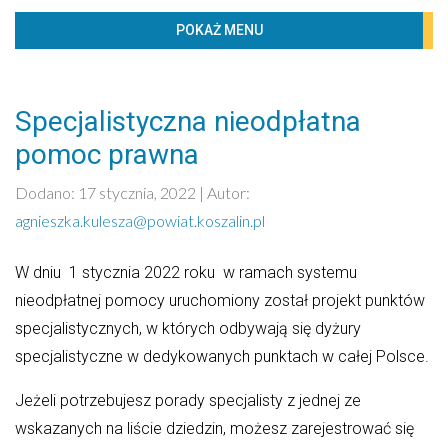
BIBLIOTECZKA
POKAŻ MENU
PROJEKTY
KONTAKT
Specjalistyczna nieodpłatna
Według kategorii
pomoc prawna
Imprezy
Dodano: 17 stycznia, 2022 | Autor:
Komunikaty
agnieszka.kulesza@powiat.koszalin.pl
Konkursy
W dniu 1 stycznia 2022 roku w ramach systemu
Ogólne
nieodpłatnej pomocy uruchomiony został projekt punktów
Powiatowa Rada Seniorów w Koszalinie
specjalistycznych, w których odbywają się dyżury
Powiatowe Centrum Pomocy Rodzinie
specjalistyczne w dedykowanych punktach w całej Polsce.
Rada powiatu
Jeżeli potrzebujesz porady specjalisty z jednej ze
Szkolenia
wskazanych na liście dziedzin, możesz zarejestrować się
Transport publiczny