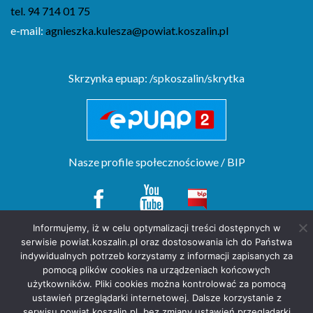
tel. 94 714 01 75
e-mail:
agnieszka.kulesza@powiat.koszalin.pl
Skrzynka epuap: /spkoszalin/skrytka
Nasze profile społecznościowe / BIP
Informujemy, iż w celu optymalizacji treści dostępnych w
serwisie powiat.koszalin.pl oraz dostosowania ich do Państwa
Copyright(c) by Starostwo Powiatowe w Koszalinie. All rights reserved.
indywidualnych potrzeb korzystamy z informacji zapisanych za
projekt strony
POZitive.pl
pomocą plików cookies na urządzeniach końcowych
użytkowników. Pliki cookies można kontrolować za pomocą
Deklaracja dostępności
ustawień przeglądarki internetowej. Dalsze korzystanie z
Polityka prywatności
serwisu powiat.koszalin.pl, bez zmiany ustawień przeglądarki