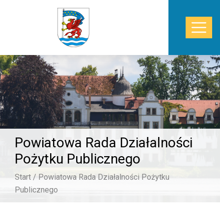
Select Language
▼
START
WŁADZE
Powiatowa Rada Działalności
POWIAT
Pożytku Publicznego
STAROSTWO
Start /
Powiatowa Rada Działalności Pożytku
ZDROWIE
Publicznego
TURYSTYKA