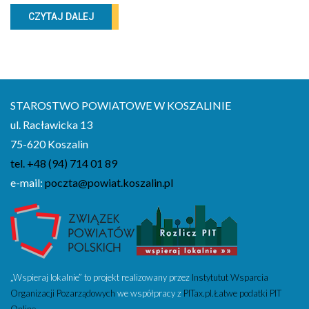
Zdrowie
CZYTAJ DALEJ
STAROSTWO POWIATOWE W KOSZALINIE
ul. Racławicka 13
75-620 Koszalin
tel. +48 (94) 714 01 89
e-mail:
poczta@powiat.koszalin.pl
„Wspieraj lokalnie” to projekt realizowany przez
Instytutut Wsparcia
Organizacji Pozarządowych
we współpracy z
PITax.pl.Łatwe podatki PIT