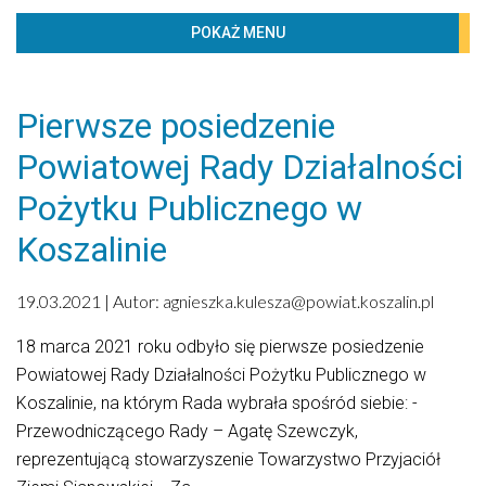
BIBLIOTECZKA
POKAŻ MENU
PROJEKTY
KONTAKT
Pierwsze posiedzenie
Menu
Powiatowej Rady Działalności
Polityka prywatności
Pożytku Publicznego w
Strona Główna
Koszalinie
Kontakt
Aktualności
19.03.2021 | Autor:
agnieszka.kulesza@powiat.koszalin.pl
Deklaracja dostępności
18 marca 2021 roku odbyło się pierwsze posiedzenie
Powiatowa Rada Działalności Pożytku Publicznego
Powiatowej Rady Działalności Pożytku Publicznego w
Sport
Koszalinie, na którym Rada wybrała spośród siebie: -
Przewodniczącego Rady – Agatę Szewczyk,
Wydział geodezji, kartografu i katastru
reprezentującą stowarzyszenie Towarzystwo Przyjaciół
Zapytania ofertowe