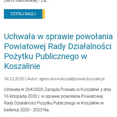
Ziemi Sianowskiej, - Za...
Nieodpłatna Pomoc Prawna i Mediacja w Powiecie
Koszalińskim
CZYTAJ DALEJ
Wydział komunikacji i dróg
NGO
Uchwała w sprawie powołania
Świetlice wiejskie
Wydział Budownictwa
Powiatowej Rady Działalności
Władze Powiatu
Pożytku Publicznego w
Powiat
Koszalinie
Starostwo
Biblioteczka powiatu
14.12.2020 | Autor:
agnieszka.kulesza@powiat.koszalin.pl
Turystyka
Uchwała nr 264/2020 Zarządu Powiatu w Koszalinie z dnia
Raport o stanie zapewnienia dostępności
16 listopada 2020 r. w sprawie powołania Powiatowej
Transmisja obrad
Rady Działalności Pożytku Publicznego w Koszalinie w
Projekty
kadencji 2020 - 2023 Na...