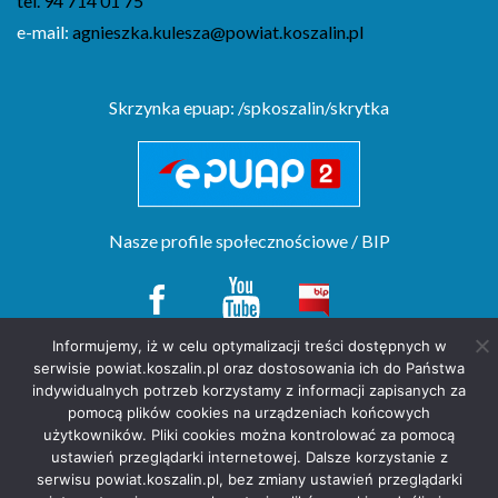
tel. 94 714 01 75
e-mail:
agnieszka.kulesza@powiat.koszalin.pl
Skrzynka epuap: /spkoszalin/skrytka
Nasze profile społecznościowe / BIP
Informujemy, iż w celu optymalizacji treści dostępnych w
serwisie powiat.koszalin.pl oraz dostosowania ich do Państwa
Copyright(c) by Starostwo Powiatowe w Koszalinie. All rights reserved.
indywidualnych potrzeb korzystamy z informacji zapisanych za
projekt strony
POZitive.pl
pomocą plików cookies na urządzeniach końcowych
użytkowników. Pliki cookies można kontrolować za pomocą
Deklaracja dostępności
ustawień przeglądarki internetowej. Dalsze korzystanie z
Polityka prywatności
serwisu powiat.koszalin.pl, bez zmiany ustawień przeglądarki