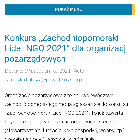
BIBLIOTECZKA
POKAŻ MENU
PROJEKTY
KONTAKT
Konkurs ,,Zachodniopomorski
Według kategorii
Lider NGO 2021” dla organizacji
Imprezy
pozarządowych
Komunikaty
Dodano: 19 października, 2021 | Autor:
Konkursy
agnieszka.kulesza@powiat.koszalin.pl
Ogólne
Organizacje pozarządowe z terenu województwa
Powiatowa Rada Seniorów w Koszalinie
zachodniopomorskiego mogą zgłaszać się do konkursu
Powiatowe Centrum Pomocy Rodzinie
,,Zachodniopomorski Lider NGO 2021”. To już czwarta
Rada powiatu
edycja konkursu, w którym na organizacje z regionu
Szkolenia
(stowarzyszenia, fundacje, koła gospodyń, wopr-y, itp.)
Transport publiczny
czekają nagrody finansowe i wyróżnienia.