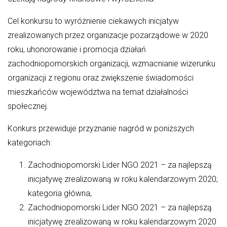
Wydział Komunikacji i Dróg
Cel konkursu to wyróżnienie ciekawych inicjatyw
Zdrowie
zrealizowanych przez organizacje pozarządowe w 2020
roku, uhonorowanie i promocja działań
zachodniopomorskich organizacji, wzmacnianie wizerunku
Według miesięcy
organizacji z regionu oraz zwiększenie świadomości
mieszkańców województwa na temat działalności
lipiec 2026
społecznej.
czerwiec 2026
Konkurs przewiduje przyznanie nagród w poniższych
maj 2026
kategoriach:
kwiecień 2026
Zachodniopomorski Lider NGO 2021 – za najlepszą
marzec 2026
inicjatywę zrealizowaną w roku kalendarzowym 2020;
luty 2026
kategoria główna,
styczeń 2026
Zachodniopomorski Lider NGO 2021 – za najlepszą
grudzień 2025
inicjatywę zrealizowaną w roku kalendarzowym 2020