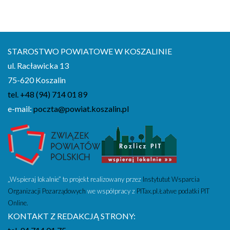
STAROSTWO POWIATOWE W KOSZALINIE
ul. Racławicka 13
75-620 Koszalin
tel. +48 (94) 714 01 89
e-mail:
poczta@powiat.koszalin.pl
„Wspieraj lokalnie” to projekt realizowany przez
Instytutut Wsparcia
Organizacji Pozarządowych
we współpracy z
PITax.pl.Łatwe podatki PIT
Online.
KONTAKT Z REDAKCJĄ STRONY: