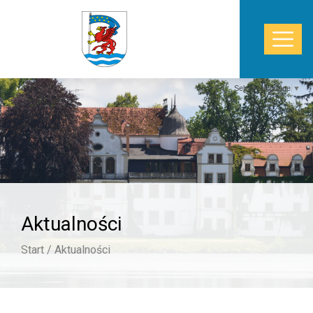
Select Language
▼
START
WŁADZE
POWIAT
Aktualności
STAROSTWO
Start /
Aktualności
ZDROWIE
TURYSTYKA