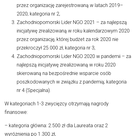
listopad 2025
przez organizację zarejestrowaną w latach 2019–
październik 2025
2020; kategoria nr 2,
Zachodniopomorski Lider NGO 2021 – za najlepszą
wrzesień 2025
inicjatywę zrealizowaną w roku kalendarzowym 2020
sierpień 2025
przez organizację, której budżet za rok 2020 nie
przekroczył 25.000 zł; kategoria nr 3,
Zachodniopomorski Lider NGO 2020 w pandemii – za
najlepszą inicjatywę zrealizowaną w roku 2020
skierowaną na bezpośrednie wsparcie osób
poszkodowanych w związku z pandemią; kategoria
nr 4 (Specjalna).
W kategoriach 1-3 zwycięzcy otrzymają nagrody
finansowe:
– kategoria główna: 2.500 zł dla Laureata oraz 2
wyróżnienia po 1.300 zł,