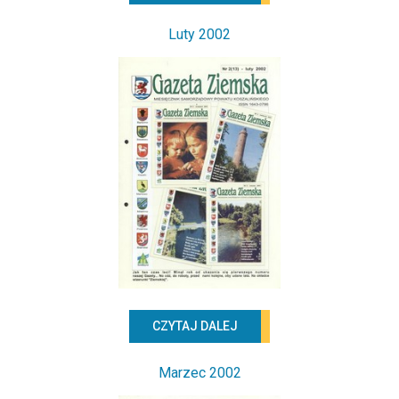
2011
Luty 2002
2010
2009
2008
2007
2006
2005
2004
2003
2002
2001
CZYTAJ DALEJ
Marzec 2002