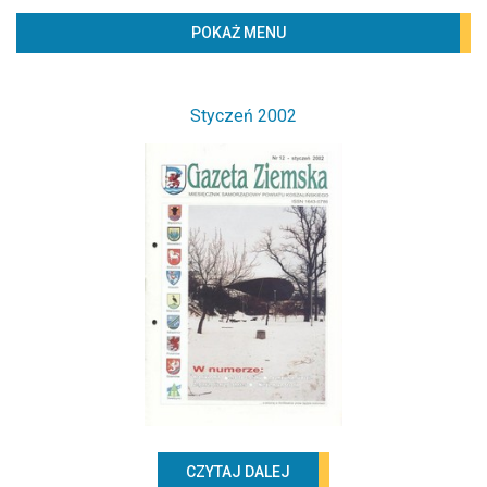
BIBLIOTECZKA
POKAŻ MENU
PROJEKTY
KONTAKT
Styczeń 2002
Według lat
2020
2019
2018
2017
2016
2015
2014
2013
2012
CZYTAJ DALEJ