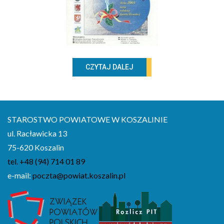
CZYTAJ DALEJ
STAROSTWO POWIATOWE W KOSZALINIE
ul. Racławicka 13
75-620 Koszalin
tel. +48 (94) 714 01 89
e-mail:
poczta@powiat.koszalin.pl