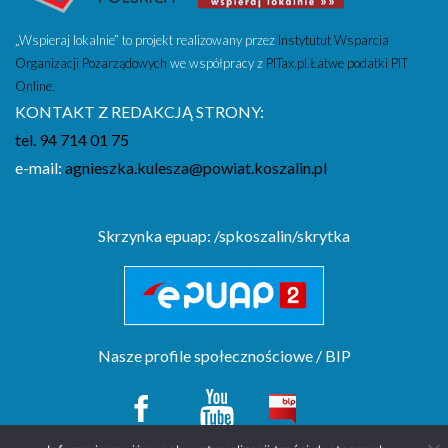
„Wspieraj lokalnie” to projekt realizowany przez
Instytutut Wsparcia
Organizacji Pozarządowych
we współpracy z
PITax.pl.Łatwe podatki PIT
Online.
KONTAKT Z REDAKCJĄ STRONY:
tel. 94 714 01 75
e-mail:
agnieszka.kulesza@powiat.koszalin.pl
Skrzynka epuap: /spkoszalin/skrytka
Nasze profile społecznościowe / BIP