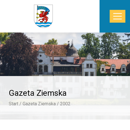
Select Language
▼
START
WŁADZE
POWIAT
Gazeta Ziemska
STAROSTWO
Start /
Gazeta Ziemska /
2002
ZDROWIE
TURYSTYKA