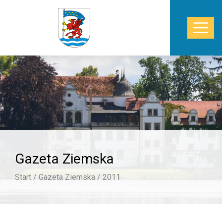
Select Language
▼
START
WŁADZE
POWIAT
Gazeta Ziemska
STAROSTWO
Start /
Gazeta Ziemska /
2011
ZDROWIE
TURYSTYKA