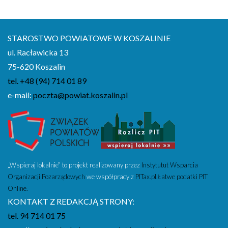
2011
2010
STAROSTWO POWIATOWE W KOSZALINIE
2009
ul. Racławicka 13
2008
75-620 Koszalin
2007
tel. +48 (94) 714 01 89
2006
e-mail:
poczta@powiat.koszalin.pl
2005
2004
2003
2002
„Wspieraj lokalnie” to projekt realizowany przez
Instytutut Wsparcia
2001
Organizacji Pozarządowych
we współpracy z
PITax.pl.Łatwe podatki PIT
Online.
KONTAKT Z REDAKCJĄ STRONY:
tel. 94 714 01 75