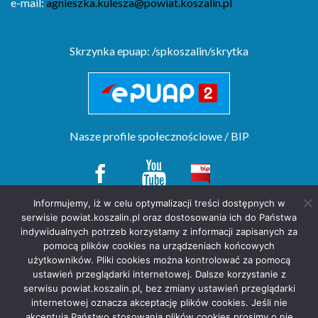
e-mail:
agnieszka.kulesza@powiat.koszalin.pl
Skrzynka epuap: /spkoszalin/skrytka
Nasze profile społecznościowe / BIP
Informujemy, iż w celu optymalizacji treści dostępnych w
serwisie powiat.koszalin.pl oraz dostosowania ich do Państwa
Copyright(c) by Starostwo Powiatowe w Koszalinie. All rights reserved.
indywidualnych potrzeb korzystamy z informacji zapisanych za
projekt strony
POZitive.pl
pomocą plików cookies na urządzeniach końcowych
użytkowników. Pliki cookies można kontrolować za pomocą
Deklaracja dostępności
ustawień przeglądarki internetowej. Dalsze korzystanie z
Polityka prywatności
serwisu powiat.koszalin.pl, bez zmiany ustawień przeglądarki
internetowej oznacza akceptację plików cookies. Jeśli nie
akceptują Państwo stosowania plików cookies prosimy o nie