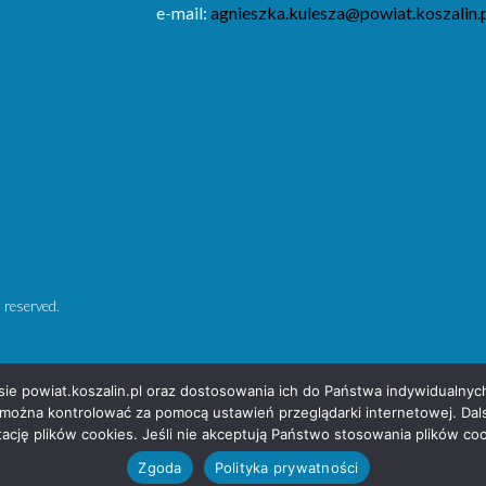
e-mail:
agnieszka.kulesza@powiat.koszalin.
 reserved.
isie powiat.koszalin.pl oraz dostosowania ich do Państwa indywidualny
można kontrolować za pomocą ustawień przeglądarki internetowej. Dalsz
ację plików cookies. Jeśli nie akceptują Państwo stosowania plików coo
Zgoda
Polityka prywatności