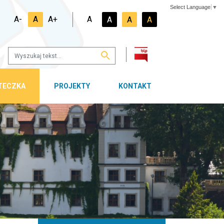
Select Language
▼
A-
A
A+
A
A
A
A
OTECZKA
PROJEKTY
KONTAKT