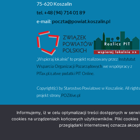
75-620 Koszalin
tel. +48 (94) 714 01 89
e-mail:
poczta@powiat.koszalin.pl
„Wspieraj lokalnie” to projekt realizowany przez
Instytutut
Wsparcia Organizacji Pozarządowych
we współpracy z
PITax.pl.Łatwe podatki PIT Online.
Copyright(c) by Starostwo Powiatowe w Koszalinie. All rights
projekt strony
POZitive.pl
Informujemy, iż w celu optymalizacji treści dostępnych w serw
cookies na urządzeniach końcowych użytkowników. Pliki cookies 
przeglądarki internetowej oznacza akcept