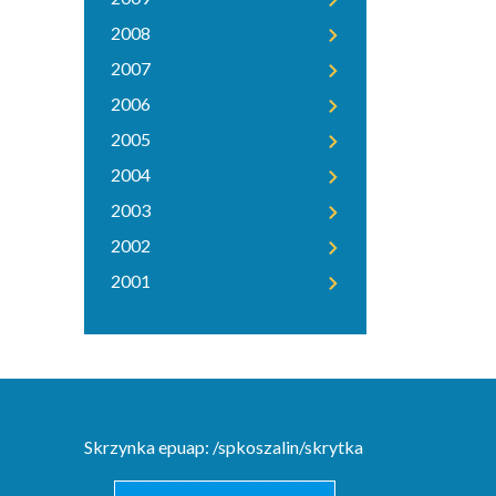
2008
2007
2006
2005
2004
2003
2002
2001
Skrzynka epuap: /spkoszalin/skrytka