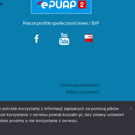
pl
Nasze profile społecznościowe / BIP
Deklaracja dostępności
Polityka prywatności
ch potrzeb korzystamy z informacji zapisanych za pomocą plików
e korzystanie z serwisu powiat.koszalin.pl, bez zmiany ustawień
kies prosimy o nie korzystanie z serwisu.