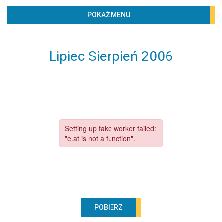
BIBLIOTECZKA
POKAŻ MENU
PROJEKTY
KONTAKT
Lipiec Sierpień 2006
Według lat
2020
2019
2018
2017
2016
2015
2014
2013
POBIERZ
2012