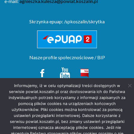
e-mail:
agnieszka.kulesza@powiat.koszalin.pl
Skrzynka epuap: /spkoszalin/skrytka
Nasze profile społecznościowe / BIP
Informujemy, iż w celu optymalizacji treści dostępnych w
serwisie powiat.koszalin.pl oraz dostosowania ich do Państwa
Copyright(c) by Starostwo Powiatowe w Koszalinie. All rights reserved.
indywidualnych potrzeb korzystamy z informacji zapisanych za
projekt strony
POZitive.pl
pomocą plików cookies na urządzeniach końcowych
użytkowników. Pliki cookies można kontrolować za pomocą
Deklaracja dostępności
ustawień przeglądarki internetowej. Dalsze korzystanie z
Polityka prywatności
serwisu powiat.koszalin.pl, bez zmiany ustawień przeglądarki
internetowej oznacza akceptację plików cookies. Jeśli nie
akceptują Państwo stosowania plików cookies prosimy o nie