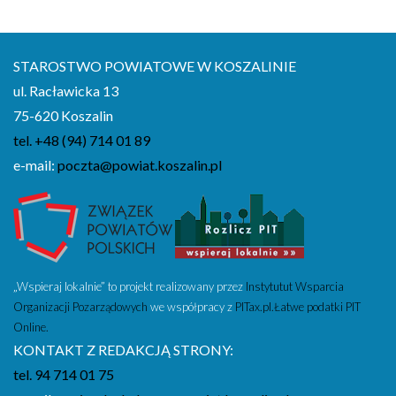
2011
2010
STAROSTWO POWIATOWE W KOSZALINIE
2009
ul. Racławicka 13
2008
75-620 Koszalin
2007
tel. +48 (94) 714 01 89
2006
e-mail:
poczta@powiat.koszalin.pl
2005
2004
2003
2002
„Wspieraj lokalnie” to projekt realizowany przez
Instytutut Wsparcia
2001
Organizacji Pozarządowych
we współpracy z
PITax.pl.Łatwe podatki PIT
Online.
KONTAKT Z REDAKCJĄ STRONY:
tel. 94 714 01 75