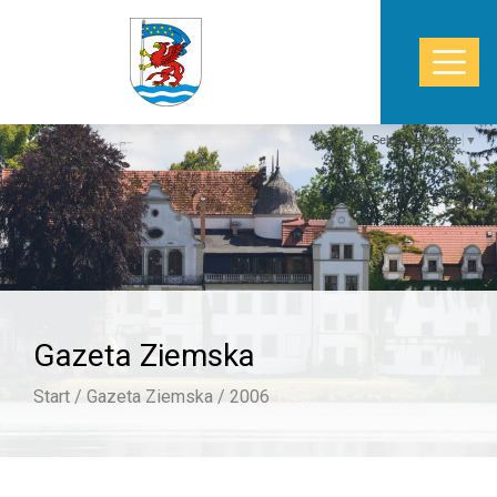
Select Language
▼
START
WŁADZE
POWIAT
Gazeta Ziemska
STAROSTWO
Start /
Gazeta Ziemska /
2006
ZDROWIE
TURYSTYKA