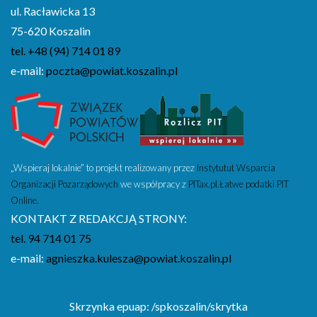
ul. Racławicka 13
75-620 Koszalin
tel. +48 (94) 714 01 89
e-mail:
poczta@powiat.koszalin.pl
„Wspieraj lokalnie” to projekt realizowany przez
Instytutut Wsparcia
Organizacji Pozarządowych
we współpracy z
PITax.pl.Łatwe podatki PIT
Online.
KONTAKT Z REDAKCJĄ STRONY:
tel. 94 714 01 75
e-mail:
agnieszka.kulesza@powiat.koszalin.pl
Skrzynka epuap: /spkoszalin/skrytka