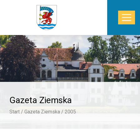
Select Language
▼
START
WŁADZE
POWIAT
Gazeta Ziemska
STAROSTWO
Start /
Gazeta Ziemska /
2005
ZDROWIE
TURYSTYKA