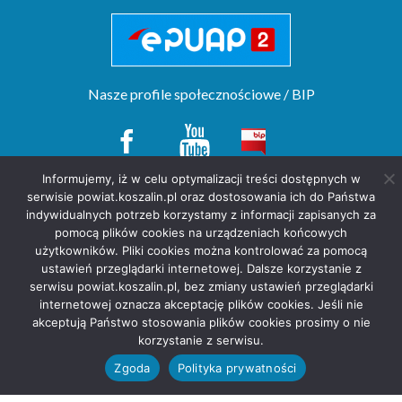
Nasze profile społecznościowe / BIP
Informujemy, iż w celu optymalizacji treści dostępnych w
serwisie powiat.koszalin.pl oraz dostosowania ich do Państwa
Copyright(c) by Starostwo Powiatowe w Koszalinie. All rights reserved.
indywidualnych potrzeb korzystamy z informacji zapisanych za
projekt strony
POZitive.pl
pomocą plików cookies na urządzeniach końcowych
użytkowników. Pliki cookies można kontrolować za pomocą
Deklaracja dostępności
ustawień przeglądarki internetowej. Dalsze korzystanie z
Polityka prywatności
serwisu powiat.koszalin.pl, bez zmiany ustawień przeglądarki
internetowej oznacza akceptację plików cookies. Jeśli nie
akceptują Państwo stosowania plików cookies prosimy o nie
korzystanie z serwisu.
Zgoda
Polityka prywatności