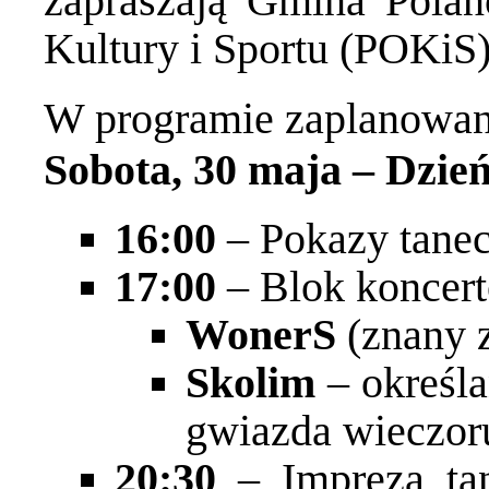
zapraszają
Gmina Polan
Kultury i Sportu (POKiS)
W programie zaplanowan
Sobota, 30 maja – Dzie
16:00
– Pokazy tane
17:00
– Blok koncert
WonerS
(znany z
Skolim
– określa
gwiazda wieczor
20:30
– Impreza ta