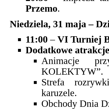
Przemo
.
Niedziela, 31 maja – Dz
11:00
–
VI Turniej 
Dodatkowe atrakcje
Animacje prz
KOLEKTYW”.
Strefa rozryw
karuzele.
Obchody Dnia Dz